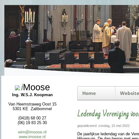
i
Moose
Home
Website
Ing. W.S.J. Koopman
Van Heemstraweg Oost 15
5301 KE Zaltbommel
Ledendag Vereniging voor
(0418) 68 00 27
(06) 19 83 25 30
gepubliceerd: zondag, 15 mei 2022
wim@imoose.nl
De jaar­lijkse leden­dag van de Veren
www.imoose.nl
Hilversum. De dag begon met een Euc