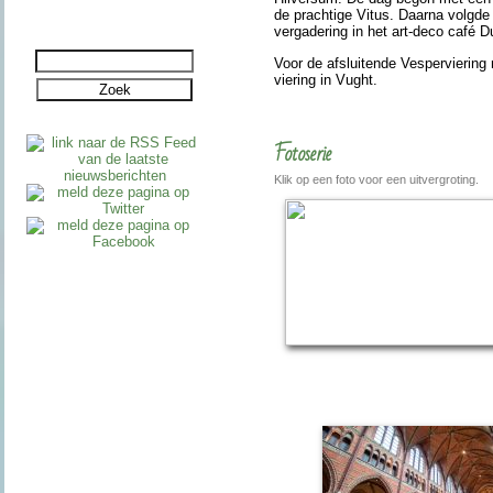
de prach­tige Vitus. Daarna volgde
ver­ga­de­ring in het art-deco café 
Voor de af­slui­ten­de Vesper­vie­r
vie­ring in Vught.
Fotoserie
Klik op een foto voor een uitvergroting.