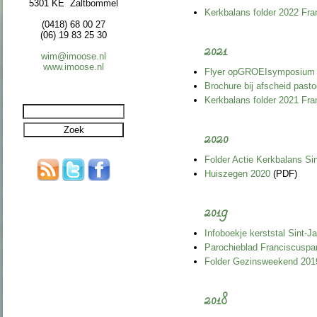
5301 KE Zaltbommel
Kerkbalans folder 2022 Fra
(0418) 68 00 27
(06) 19 83 25 30
2021
wim@imoose.nl
www.imoose.nl
Flyer opGROEIsymposium
Brochure bij afscheid past
Kerkbalans folder 2021 Fra
2020
Folder Actie Kerkbalans Si
Huiszegen 2020
(PDF)
2019
Infoboekje kerststal Sint-J
Parochieblad Franciscusp
Folder Gezinsweekend 201
2018