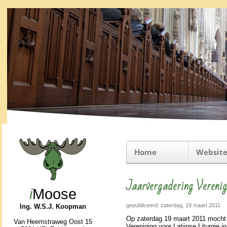
Home
Website
Jaarvergadering Verenigi
i
Moose
gepubliceerd: zaterdag, 19 maart 2011
Ing. W.S.J. Koopman
Op zater­dag 19 maart 2011 mocht i
Van Heemstraweg Oost 15
Vereni­ging voor Latijnse Li­tur­gie