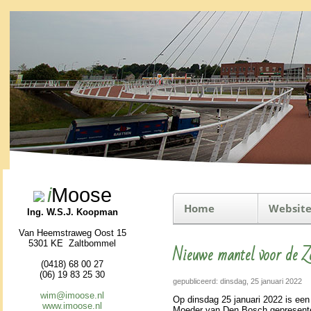
i
Moose
Home
Website
Ing. W.S.J. Koopman
Van Heemstraweg Oost 15
5301 KE Zaltbommel
Nieuwe mantel voor de 
(0418) 68 00 27
(06) 19 83 25 30
gepubliceerd: dinsdag, 25 januari 2022
wim@imoose.nl
Op dins­dag 25 januari 2022 is een
www.imoose.nl
Moeder van Den Bosch ge­pre­sen­t