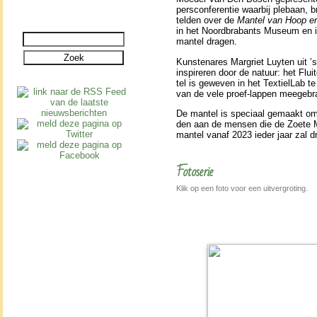
pers­con­fe­ren­tie waarbij ple­baan
tel­den over de
Mantel van Hoop en
in het Noordbrabants Museum en 
man­tel dragen.
Kunstenares Margriet Luyten uit ’s-
in­spi­re­ren door de natuur: het Fl
tel is geweven in het TextielLab te
van de vele proef-lappen mee­ge­br
De man­tel is speciaal gemaakt om 
den aan de mensen die de Zoete 
man­tel vanaf 2023 ieder jaar zal dra
Fotoserie
Klik op een foto voor een uitvergroting.