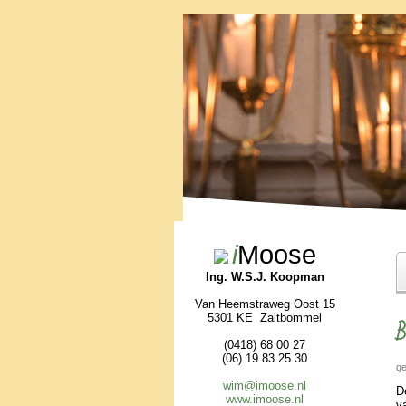
i
Moose
Ing. W.S.J. Koopman
Van Heemstraweg Oost 15
5301 KE Zaltbommel
B
(0418) 68 00 27
(06) 19 83 25 30
ge
wim@imoose.nl
D
www.imoose.nl
va