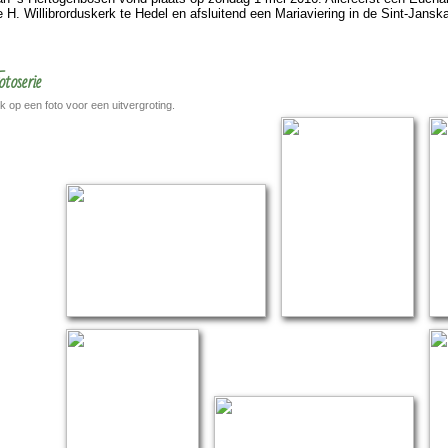
 H. Wil­li­brordus­kerk te Hedel en afsluitend een Maria­vie­ring in de Sint-Jans­ka
otoserie
ik op een foto voor een uitvergroting.