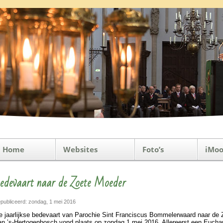
Home
Websites
Foto’s
iMoo
edevaart naar de Zoete Moeder
publiceerd: zondag, 1 mei 2016
e jaar­lijkse bede­vaart van Pa­ro­chie Sint Fran­cis­cus Bom­me­ler­waard naar d
n ’s-Hertogen­bosch vond plaats op zon­dag 1 mei 2016. Aller­eerst een Eucha­ris­