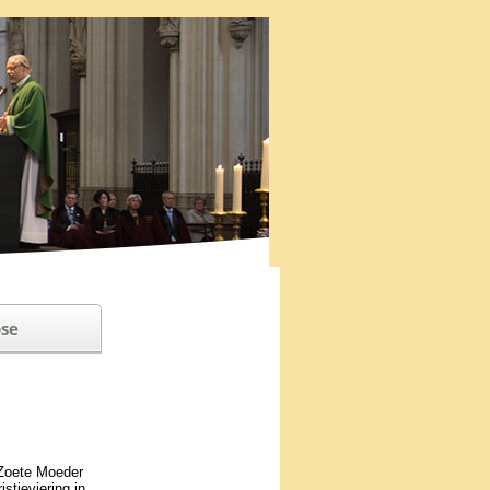
se
e Zoete Moeder
tie­vie­ring in