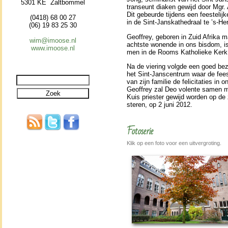
5301 KE Zaltbommel
transeunt diaken gewijd door Mgr
Dit gebeurde tij­dens een fees­te­lij­ke
(0418) 68 00 27
in de Sint-Jans­kathe­draal te ’s-H
(06) 19 83 25 30
Geoffrey, geboren in Zuid Afrika m
wim@imoose.nl
achtste wonende in ons bisdom, i
www.imoose.nl
men in de Rooms Katho­lie­ke Ker
Na de vie­ring volgde een goed bez
het Sint-Jans­cen­trum waar de fees
van zijn familie de felici­ta­ties in 
Geoffrey zal Deo volente samen m
Kuis pries­ter gewijd wor­den op de
ste­ren, op 2 juni 2012.
Fotoserie
Klik op een foto voor een uitvergroting.