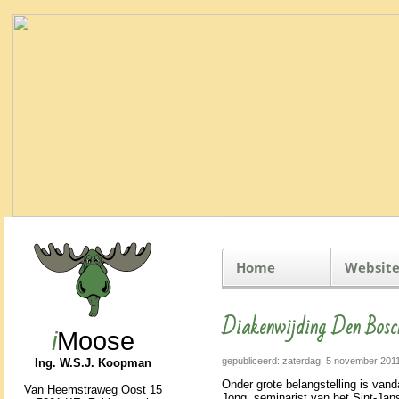
Home
Website
Diakenwijding Den Bosc
i
Moose
gepubliceerd: zaterdag, 5 november 201
Ing. W.S.J. Koopman
Onder grote belang­stel­ling is va
Van Heemstraweg Oost 15
Jong, se­mi­na­rist van het Sint-Jans