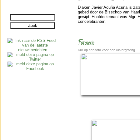
Diaken Javier Acuña Acuña is zater
gebed door de Bis­schop van Haar­l
gewijd. Hoofd­cele­brant was Mgr.
con­cele­branten.
Fotoserie
Klik op een foto voor een uitvergroting.