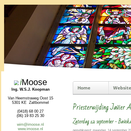
i
Moose
Home
Website
Ing. W.S.J. Koopman
Van Heemstraweg Oost 15
5301 KE Zaltbommel
Priesterwijding Javier 
(0418) 68 00 27
(06) 19 83 25 30
Zaterdag 12 september - Bavo
wim@imoose.nl
www.imoose.nl
gepubliceerd: maandag, 14 september 2