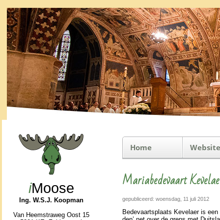
Home
Website
Mariabedevaart Kevelae
i
Moose
gepubliceerd: woensdag, 11 juli 2012
Ing. W.S.J. Koopman
Bede­vaarts­plaats Kevelaer is een 
Van Heemstraweg Oost 15
den’ net over de grens met Duits­la