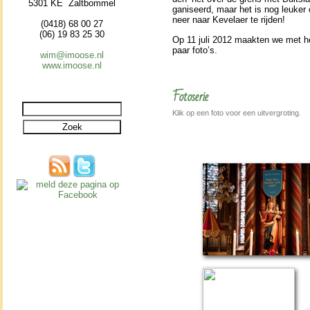
5301 KE Zaltbommel
ga­ni­seerd, maar het is nog leuke
neer naar Kevelaer te rij­den!
(0418) 68 00 27
(06) 19 83 25 30
Op 11 juli 2012 maakten we met h
paar foto’s.
wim@imoose.nl
www.imoose.nl
Fotoserie
Klik op een foto voor een uitvergroting.