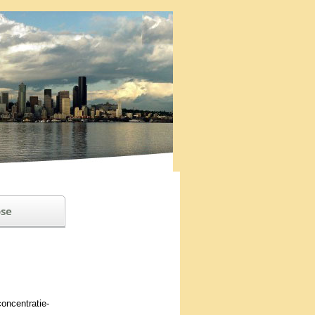
se
n­cen­tratie­