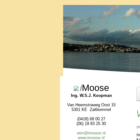
i
Moose
Ing. W.S.J. Koopman
Van Heemstraweg Oost 15
5301 KE Zaltbommel
V
(0418) 68 00 27
(06) 19 83 25 30
ge
wim@imoose.nl
I
www.imoose.nl
k