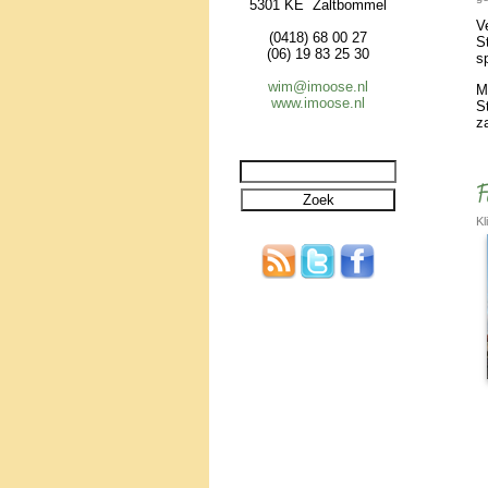
5301 KE Zaltbommel
V
(0418) 68 00 27
S
(06) 19 83 25 30
s
wim@imoose.nl
M
www.imoose.nl
St
z
F
Kl