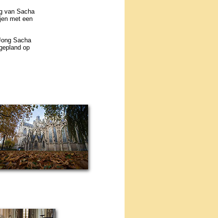
ing van Sacha
ijen met een
e Jong Sacha
t gepland op