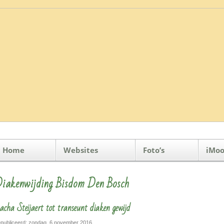
Home
Websites
Foto’s
iMoo
iakenwijding Bisdom Den Bosch
acha Steijaert tot transeunt diaken gewijd
publiceerd: zondag, 6 november 2016