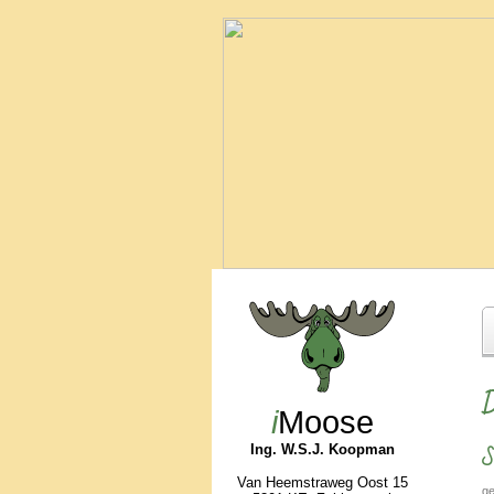
D
i
Moose
S
Ing. W.S.J. Koopman
Van Heemstraweg Oost 15
ge