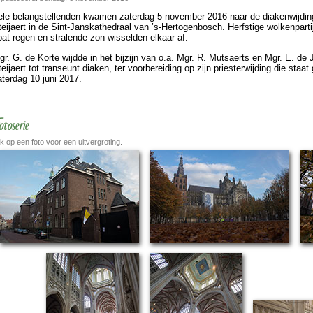
ele belang­stel­len­den kwamen zater­dag 5 no­vem­ber 2016 naar de diaken­wij­d
teijaert in de Sint-Jans­kathe­draal van ’s-Hertogen­bosch. Herfs­tige wolkenpart
pat regen en stralende zon wissel­den elkaar af.
gr. G. de Korte wijdde in het bij­zijn van o.a. Mgr. R. Mutsaerts en Mgr. E. d
eijaert tot transeunt diaken, ter voor­be­rei­ding op zijn pries­ter­wij­ding die staa
ater­dag 10 juni 2017.
otoserie
ik op een foto voor een uitvergroting.