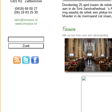
5301 KE Zaltbommel
Donder­dag 25 april kwam de reliek­
(0418) 68 00 27
aan in de Sint-Jans­kathe­draal. ’s
(06) 19 83 25 30
ring waarbij de reliek een plekje 
Moeder in de mei­maand zal staan, 
wim@imoose.nl
www.imoose.nl
Fotoserie
Klik op een foto voor een uitvergroting.