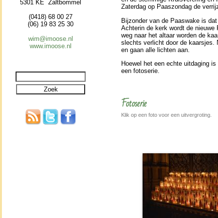
5301 KE Zaltbommel
Zater­dag op Paas­zon­dag de ver­rij
(0418) 68 00 27
Bij­zon­der van de Paas­wake is dat d
(06) 19 83 25 30
Achterin de kerk wordt de nieuwe 
weg naar het altaar wor­den de kaa
wim@imoose.nl
slechts verlicht door de kaarsjes. N
www.imoose.nl
en gaan alle lichten aan.
Hoewel het een echte uit­daging is 
een foto­se­rie.
Fotoserie
Klik op een foto voor een uitvergroting.