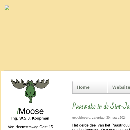
Home
Website
Paaswake in de Sint-Ja
i
Moose
gepubliceerd: zaterdag, 30 maart 2024
Ing. W.S.J. Koopman
Het derde deel van het Paas­tri­duüm
Van Heemstraweg Oost 15
en de stemmige Kruis­ver­ering en 