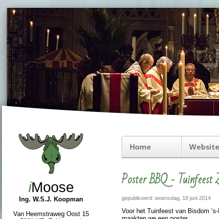
Home
Website
Poster BBQ - Tuinfeest 
i
Moose
gepubliceerd: woensdag, 18 juni 2014
Ing. W.S.J. Koopman
Voor het Tuin­feest van Bisdom ’s-
Van Heemstraweg Oost 15
maakten we een poster.