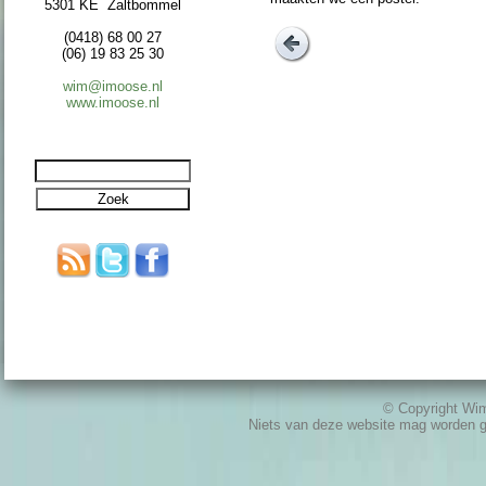
5301 KE Zaltbommel
(0418) 68 00 27
(06) 19 83 25 30
wim@imoose.nl
www.imoose.nl
© Copyright W
Niets van deze website mag worden 