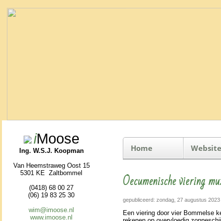
i
Moose
Home
Website
Ing. W.S.J. Koopman
Van Heemstraweg Oost 15
5301 KE Zaltbommel
Oecumenische viering mu
(0418) 68 00 27
(06) 19 83 25 30
gepubliceerd: zondag, 27 augustus 2023
wim@imoose.nl
Een vie­ring door vier Bommelse ke
www.imoose.nl
rekenen op over­vloe­dig zonneschi