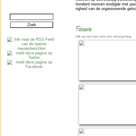
hon­derd mensen ein­digde met par
rig­heid van de or­ga­ni­se­rende ge
Fotoserie
Klik op een foto voor een uitvergroting.