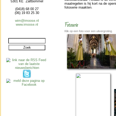
5301 KE Zaltbommel
maat­re­ge­len is hij kort na de op
foto­se­rie maakten.
(0418) 68 00 27
(06) 19 83 25 30
wim@imoose.nl
Fotoserie
www.imoose.nl
Klik op een foto voor een uitvergroting.