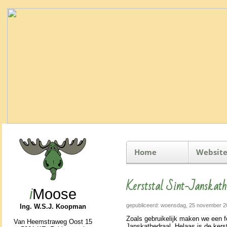
Home
Website
Kerststal Sint-Janskat
i
Moose
gepubliceerd: woensdag, 25 november 2
Ing. W.S.J. Koopman
Zoals gebruike­lijk maken we een f
Van Heemstraweg Oost 15
Jans­kathe­draal. Helaas is de ker