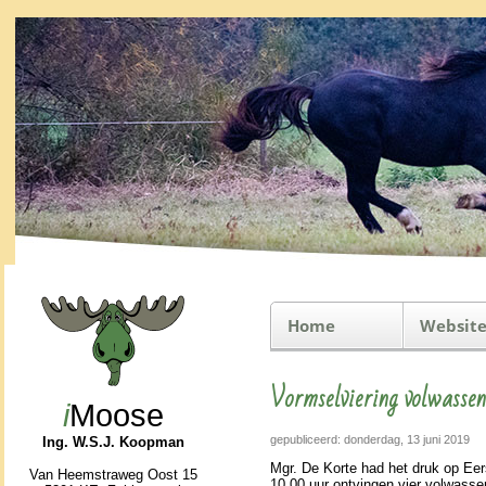
Home
Website
Vormselviering volwasse
i
Moose
gepubliceerd: donderdag, 13 juni 2019
Ing. W.S.J. Koopman
Mgr. De Korte had het druk op Eers
Van Heemstraweg Oost 15
10.00 uur ont­vingen vier vol­was­s