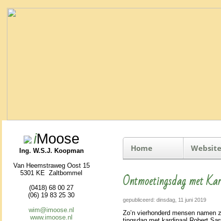
i
Moose
Home
Website
Ing. W.S.J. Koopman
Van Heemstraweg Oost 15
5301 KE Zaltbommel
Ontmoetingsdag met Ka
(0418) 68 00 27
(06) 19 83 25 30
gepubliceerd: dinsdag, 11 juni 2019
wim@imoose.nl
Zo’n vier­hon­derd mensen namen za
www.imoose.nl
tings­dag met kar­di­naal Robert Sa