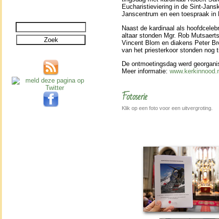
Eucha­ris­tie­vie­ring in de Sint-Jans
Jans­cen­trum en een toe­spraak in
Naast de kar­di­naal als hoofd­cele­
altaar ston­den Mgr. Rob Mutsaert
Vincent Blom en diakens Peter Bro
van het pries­ter­koor ston­den nog t
De ont­moe­tings­dag werd geor­ga­n
Meer in­for­ma­tie:
www.kerkin­nood.
Fotoserie
Klik op een foto voor een uitvergroting.