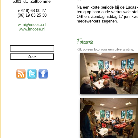
5301 KE Zaltbommel
Na een korte periode bij de Lucas­
(0418) 68 00 27
terug op haar oude ver­trouwde stek 
(06) 19 83 25 30
Orthen. Zondag­mid­dag 17 juni k
mede­wer­kers zegenen.
wim@imoose.nl
www.imoose.nl
Fotoserie
Klik op een foto voor een uitvergroting.