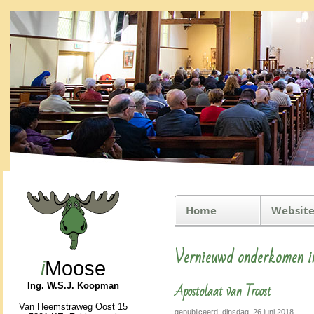
Home
Website
Vernieuwd onderkomen i
i
Moose
Apostolaat van Troost
Ing. W.S.J. Koopman
Van Heemstraweg Oost 15
gepubliceerd: dinsdag, 26 juni 2018