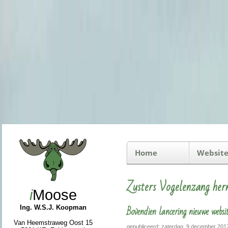
Home
Website
Zusters Vogelenzang her
i
Moose
Bovendien lancering nieuwe websi
Ing. W.S.J. Koopman
Van Heemstraweg Oost 15
gepubliceerd: zaterdag, 9 december 201