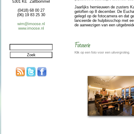
5301 KE Zaltbommel
Jaar­lijks hernieuwen de zusters Ka
(0418) 68 00 27
geloften op 8 de­cem­ber. De Eucha­
(06) 19 83 25 30
ge­legd op de fotocamera en dat gee
lan­ceerde de hulp­bis­schop met e
wim@imoose.nl
de aanwe­zigen van een uit­ge­breid
www.imoose.nl
Fotoserie
Klik op een foto voor een uitvergroting.