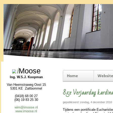
i
Moose
Home
Website
Ing. W.S.J. Koopman
Van Heemstraweg Oost 15
5301 KE Zaltbommel
85e Verjaardag kardina
(0418) 68 00 27
(06) 19 83 25 30
gepubliceerd: zondag, 4 december 2016
wim@imoose.nl
Tijdens een pontificale Eucha­ris­tie
www.imoose.nl