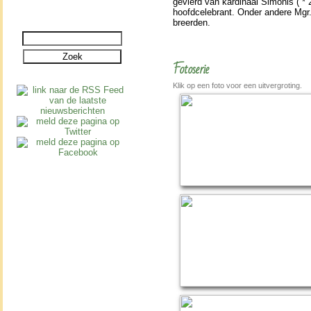
gevierd van kar­di­naal Simonis ( * 
hoofd­cele­brant. Onder andere Mgr
breer­den.
Fotoserie
Klik op een foto voor een uitvergroting.