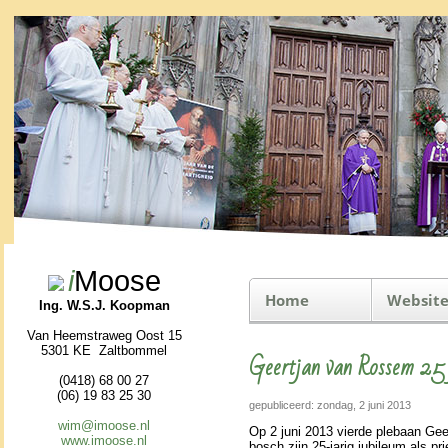
i
Moose
Home
Website
Ing. W.S.J. Koopman
Van Heemstraweg Oost 15
5301 KE Zaltbommel
Geertjan van Rossem 25 
(0418) 68 00 27
(06) 19 83 25 30
gepubliceerd: zondag, 2 juni 2013
wim@imoose.nl
Op 2 juni 2013 vierde ple­baan Ge
www.imoose.nl
bosch zijn 25-jarig jubileum als prie