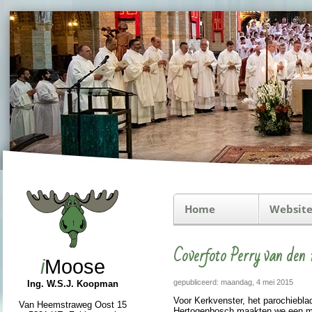
Home
Website
Coverfoto Perry van den
i
Moose
gepubliceerd: maandag, 4 mei 2015
Ing. W.S.J. Koopman
Voor Kerkvenster, het pa­ro­chie­bl
Van Heemstraweg Oost 15
Hertogen­bosch maakten we een mo