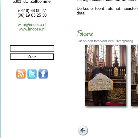
5301 KE Zaltbommel
De koster toont trots het mooiste 
(0418) 68 00 27
draal.
(06) 19 83 25 30
wim@imoose.nl
www.imoose.nl
Fotoserie
Klik op een foto voor een uitvergroting.