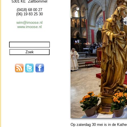
5301 KE Zaltbommel
(0418) 68 00 27
(06) 19 83 25 30
wim@imoose.nl
www.imoose.nl
Op zater­dag 30 mei is in de Ka­the­