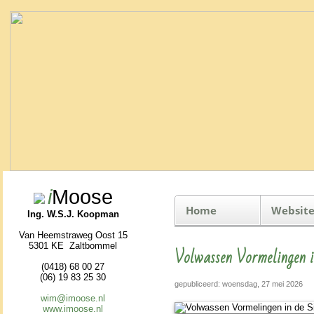
i
Moose
Home
Website
Ing. W.S.J. Koopman
Van Heemstraweg Oost 15
5301 KE Zaltbommel
Volwassen Vormelingen 
(0418) 68 00 27
(06) 19 83 25 30
gepubliceerd: woensdag, 27 mei 2026
wim@imoose.nl
www.imoose.nl