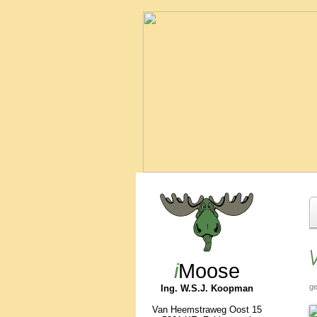
V
i
Moose
ge
Ing. W.S.J. Koopman
Van Heemstraweg Oost 15