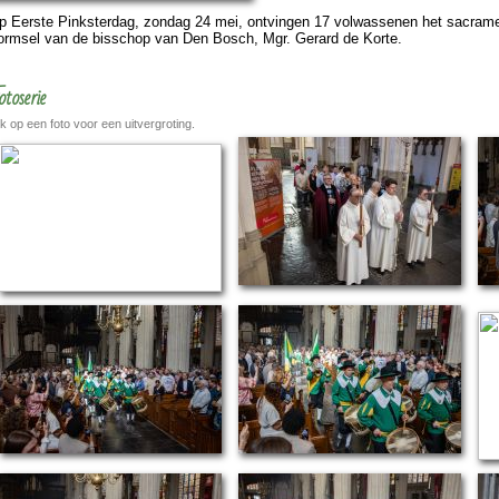
p Eerste Pinkster­dag, zon­dag 24 mei, ont­vingen 17 vol­was­se­nen het sacra­m
ormsel van de bis­schop van Den Bosch, Mgr. Gerard de Korte.
otoserie
ik op een foto voor een uitvergroting.