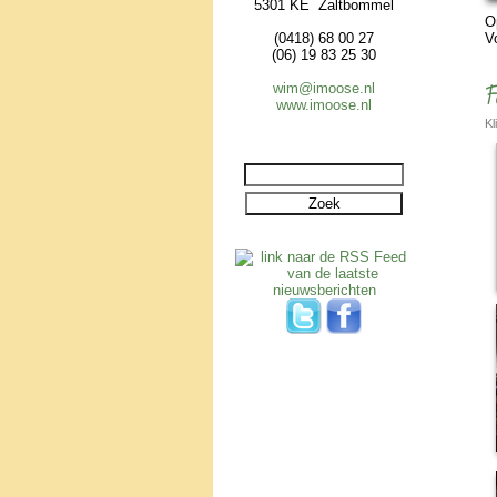
5301 KE Zaltbommel
O
(0418) 68 00 27
V
(06) 19 83 25 30
F
wim@imoose.nl
www.imoose.nl
Kl