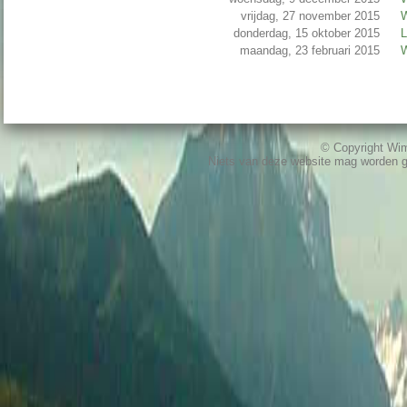
vrijdag, 27 november 2015
W
donderdag, 15 oktober 2015
L
maandag, 23 februari 2015
W
© Copyright W
Niets van deze website mag worden 