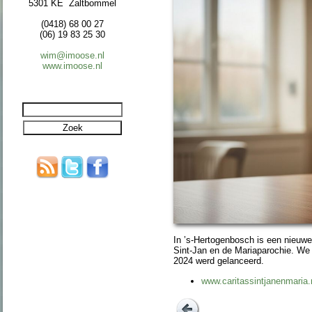
5301 KE Zaltbommel
(0418) 68 00 27
(06) 19 83 25 30
wim@imoose.nl
www.imoose.nl
In ’s-Hertogen­bosch is een nieuwe 
Sint-Jan en de Maria­paro­chie. We
2024 werd gelan­ceerd.
www.caritassintjanenmaria.