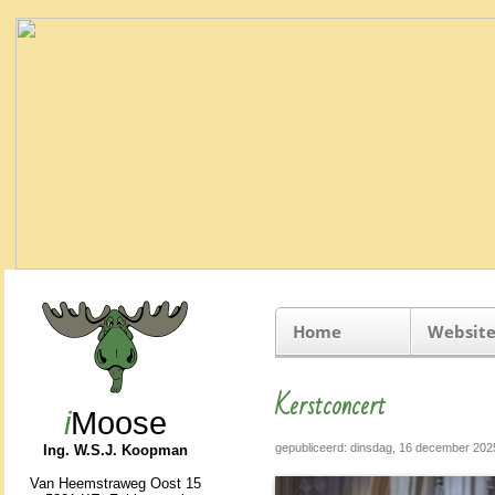
Home
Website
Kerstconcert
i
Moose
gepubliceerd: dinsdag, 16 december 202
Ing. W.S.J. Koopman
Van Heemstraweg Oost 15