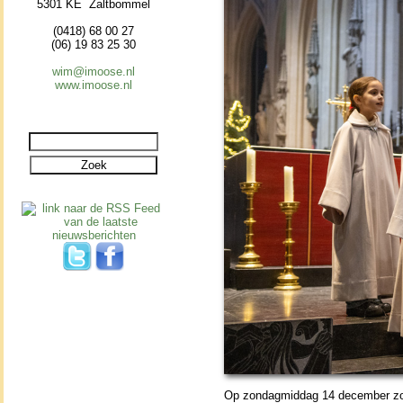
5301 KE Zaltbommel
(0418) 68 00 27
(06) 19 83 25 30
wim@imoose.nl
www.imoose.nl
Op zon­dag­mid­dag 14 de­cem­ber 