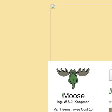
B
i
Moose
ge
Ing. W.S.J. Koopman
Van Heemstraweg Oost 15