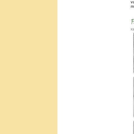
v
m
F
Kl