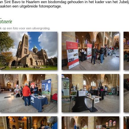
an Sint Bavo te Haar­lem een bisdom­dag gehou­den in het kader van het Jubel­
aakten een uit­ge­breide fotoreportage.
otoserie
ik op een foto voor een uitvergroting.