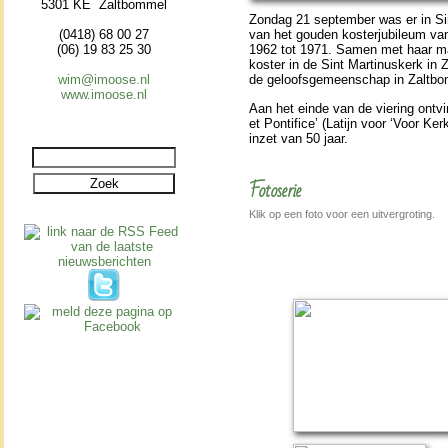
5301 KE Zaltbommel
Zondag 21 sep­tem­ber was er in Sin
(0418) 68 00 27
van het gou­den koster­jubi­leum v
(06) 19 83 25 30
1962 tot 1971. Samen met haar man
koster in de Sint Martinus­kerk in 
wim@imoose.nl
de geloofs­ge­meen­schap in Zalt­bom
www.imoose.nl
Aan het einde van de vie­ring ont­vi
et Pontifice’ (Latijn voor ‘Voor K
inzet van 50 jaar.
Fotoserie
Klik op een foto voor een uitvergroting.