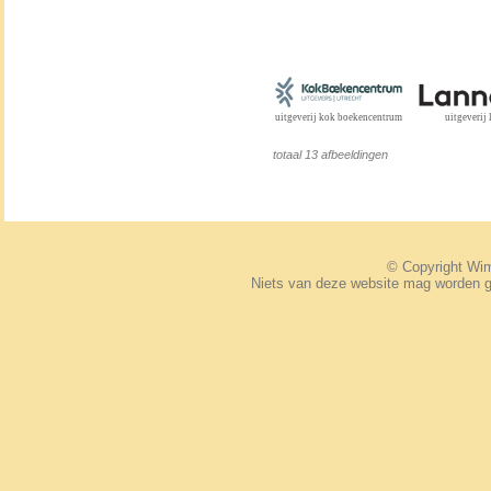
uitgeverij kok boekencentrum
uitgeverij
totaal 13 afbeeldingen
© Copyright W
Niets van deze website mag worden 