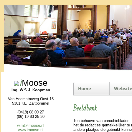
i
Moose
Home
Website
Ing. W.S.J. Koopman
Van Heemstraweg Oost 15
5301 KE Zaltbommel
Beeldbank
(0418) 68 00 27
(06) 19 83 25 30
Ten behoeve van pa­ro­chie­bla­den,
het de redacties ge­mak­ke­lijker te
wim@imoose.nl
andere plaatjes die gebruikt kunnen
www.imoose.nl