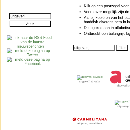
Klik op een postzegel voor e
Voor zover moge­lijk zijn de
Als bij kopiëren van het pla
harddisk alvorens hem in h
De logo's staan in alfabe­t
Ontbreekt een be­lang­rijk lo
uitgeverij adveniat
uitgeverij 
uitgeverij 
uitgeverij carmelitana