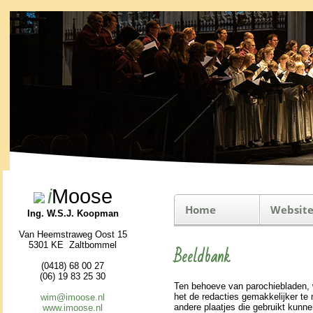
i
Moose
Home
Website
Ing. W.S.J. Koopman
Van Heemstraweg Oost 15
5301 KE Zaltbommel
Beeldbank
(0418) 68 00 27
(06) 19 83 25 30
Ten behoeve van pa­ro­chie­bla­den,
het de redacties ge­mak­ke­lijker te
wim@imoose.nl
andere plaatjes die gebruikt kunnen
www.imoose.nl