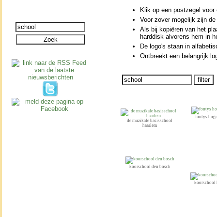
Klik op een postzegel voor e
Voor zover moge­lijk zijn de
Als bij kopiëren van het pla
harddisk alvorens hem in h
De logo's staan in alfabe­t
Ontbreekt een be­lang­rijk lo
fontys hog
de muzikale basisschool
haarlem
koorschool den bosch
koorschool 