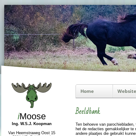
Home
Website
Beeldbank
i
Moose
Ing. W.S.J. Koopman
Ten behoeve van pa­ro­chie­bla­den,
het de redacties ge­mak­ke­lijker te
Van Heemstraweg Oost 15
andere plaatjes die gebruikt kunnen