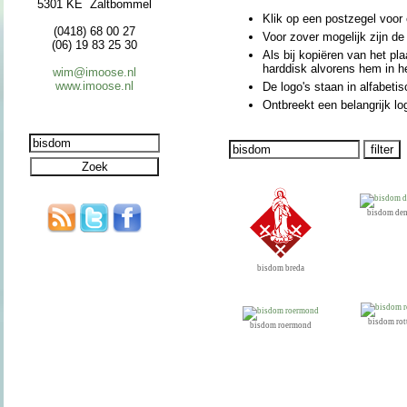
5301 KE Zaltbommel
Klik op een postzegel voor e
(0418) 68 00 27
Voor zover moge­lijk zijn de
(06) 19 83 25 30
Als bij kopiëren van het pla
harddisk alvorens hem in h
wim@imoose.nl
www.imoose.nl
De logo's staan in alfabe­t
Ontbreekt een be­lang­rijk lo
bisdom den
bisdom breda
bisdom rot
bisdom roermond